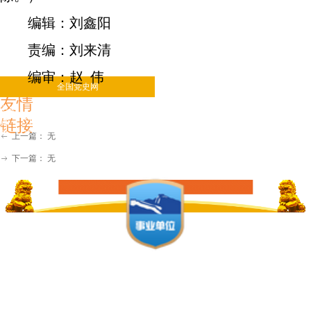
编辑：刘鑫阳
责编：刘来清
编审：赵 伟
全国党史网
省内党史网
友情
中央 北京
天津
河北
辽宁
吉林
上海
江苏
安徽
福
链接
建
江西
河南
湖北
四川
重庆
贵州
云南
陕西
甘
肃
宁夏
上一篇：
无
ꂃ
新疆
广西
浙江
海南
广东
湖南
下一篇：
无
ꁹ
主办单位：中共邢台
市委党史研究室 冀
ICP备16003732-1