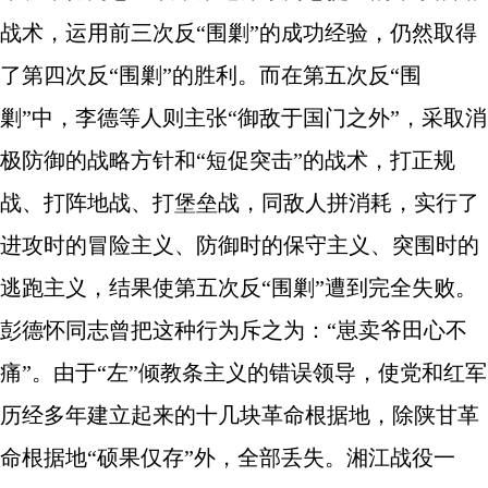
战术，运用前三次反“围剿”的成功经验，仍然取得
了第四次反“围剿”的胜利。而在第五次反“围
剿”中，李德等人则主张“御敌于国门之外”，采取消
极防御的战略方针和“短促突击”的战术，打正规
战、打阵地战、打堡垒战，同敌人拼消耗，实行了
进攻时的冒险主义、防御时的保守主义、突围时的
逃跑主义，结果使第五次反“围剿”遭到完全失败。
彭德怀同志曾把这种行为斥之为：“崽卖爷田心不
痛”。由于“左”倾教条主义的错误领导，使党和红军
历经多年建立起来的十几块革命根据地，除陕甘革
命根据地“硕果仅存”外，全部丢失。湘江战役一